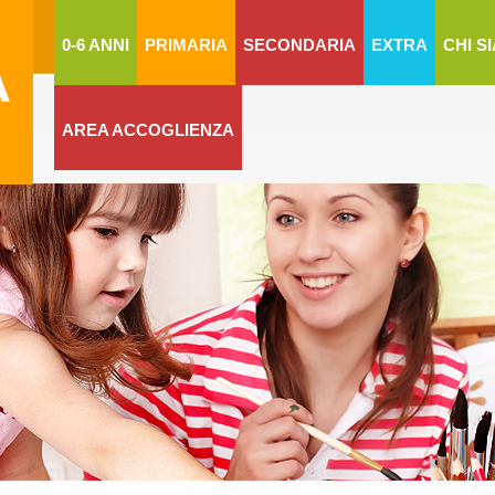
0-6 ANNI
PRIMARIA
SECONDARIA
EXTRA
CHI S
A
AREA ACCOGLIENZA