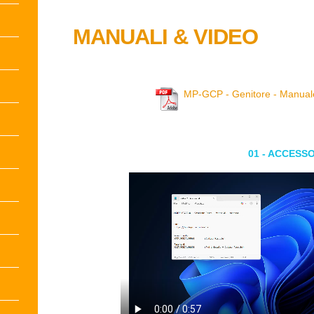
MANUALI & VIDEO
MP-GCP - Genitore - Manuale
01 - ACCESS