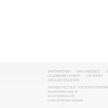
SANT'ANTONIO
SAN VINCENZO
S
CALENDARIO EVENTI
CHI SIAMO
AREA ACCOGLIENZA
"MONDO PICCOLO" SOCIETÀ COOPERA
VIA GIOVANNI XXIII, 66
44123 FERRARA FE
C.FISC/P.IVA 01671830386