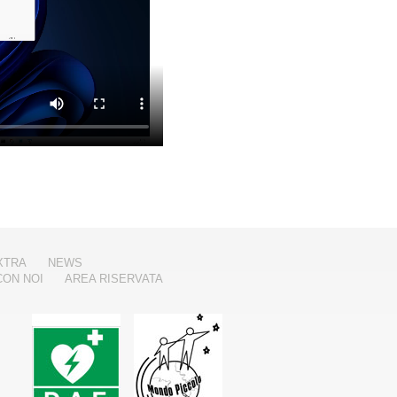
XTRA
NEWS
CON NOI
AREA RISERVATA