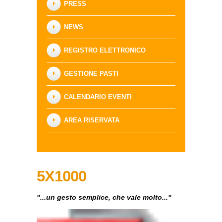
PRESS
NEWS
REGISTRO ELETTRONICO
GESTIONE PASTI
CALENDARIO EVENTI
AREA RISERVATA
5X1000
"...un gesto semplice, che vale molto..."